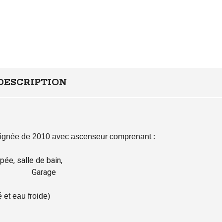
A
N
S
A
C
T
I
O
DESCRIPTION
N
H
O
N
O
oignée de 2010 avec ascenseur comprenant :
R
A
pée, salle de bain,
I
rage
R
E
S
 et eau froide)
D
E
G