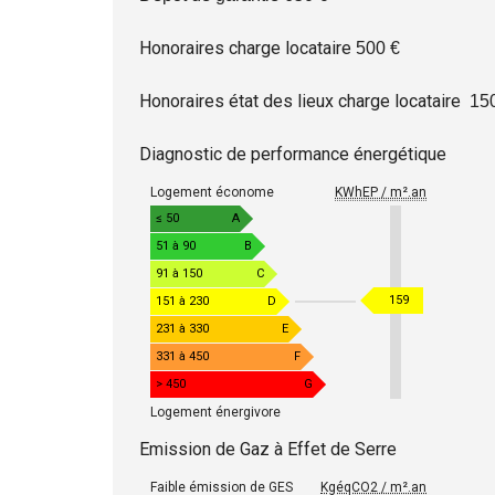
Honoraires charge locataire
500 €
Honoraires état des lieux charge locataire
15
Diagnostic de performance énergétique
D
Logement économe
KWhEP / m².an
I
A
≤ 50
A
G
51 à 90
B
N
91 à 150
C
O
K
159
151 à 230
D
S
W
T
231 à 330
E
I
h
331 à 450
F
C
E
> 450
G
D
P
Logement énergivore
E
/
P
Emission de Gaz à Effet de Serre
m
E
E
R
²
Faible émission de GES
KgéqCO2 / m².an
M