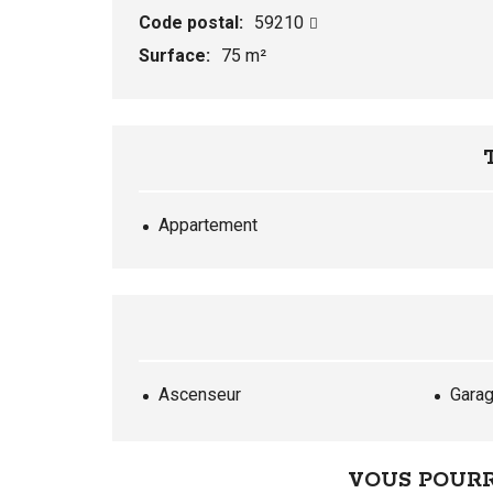
R
Code postal:
59210
E
Surface:
75 m²
Appartement
Ascenseur
Gara
VOUS POURR