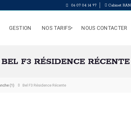
06 07 04 14 97
Cabinet RAN
GESTION
NOS TARIFS
NOUS CONTACTER
BEL F3 RÉSIDENCE RÉCENTE
H
O
N
O
anche
(1)
Bel F3 Résidence Récente
R
A
I
R
E
S
D
E