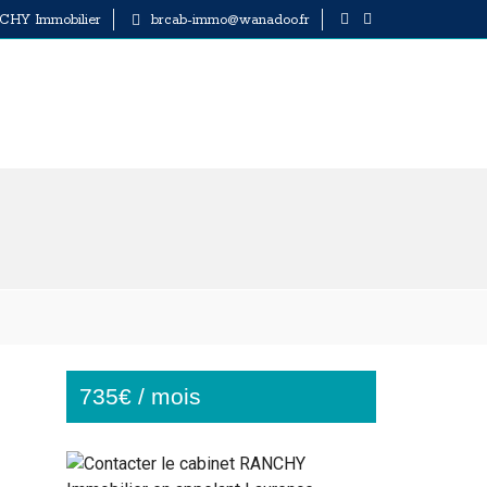
CHY Immobilier
brcab-immo@wanadoo.fr
F
I
Y
B
G
T
735€ / mois